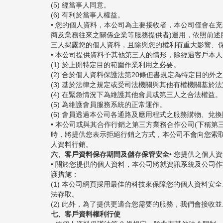
(5) 經當事人同意。
(6) 有利於當事人權益。
• 您的個人資料，本公司為主要接收者，本公司僅會在
商及業務往來之關係企業等服務提供者)運用，依照前
三人揭露您的個人資料，且除與您的權利有重大影響、
• 本公司提供資料予其他第三人的情形，除經過客戶本
(1) 於上開特定目的範圍作業利用之必要。
(2) 合於個人資料保護法第20條但書規定為特定目的外
(3) 基於法律之規定或受司法機關與其他有權機關基於
(4) 在緊急情況下為維護其他會員或第三人之合法權益。
(5) 為維護會員服務系統的正常運作。
(6) 會員透過本公司各通路及應用程式之服務購物、
• 本公司或與其合作行銷之第三方業務合作公司(下稱
時，將提供您表示拒絕行銷之方式，本公司不會向您索
人資料行銷。
六、客戶資料保存期間及儲存保管安全
• 您提供之個
• 關於您提供的個人資料，本公司將就資訊系統及公司
護措施：
(1) 本公司網頁採用最佳的科技來保障您的個人資料安全。目前以
法存取。
(2) 此外，為了提供更適合您需要的服務，我們會接
七、客戶資料權利行使