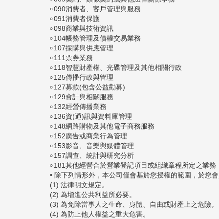
৹ 090消費者、客戶管理與服務
৹ 091消費者保護
৹ 098商業與技術資訊
৹ 104帳務管理及債權交易業務
৹ 107採購與供應管理
৹ 111票券業務
৹ 118智慧財產權、光碟管理及其他相關行政
৹ 125傳播行政與管理
৹ 127募款(包含公益勸募)
৹ 129會計與相關服務
৹ 132經營傳播業務
৹ 136資(通)訊與資料庫管理
৹ 148網路購物及其他電子商務服務
৹ 152廣告或商業行為管理
৹ 153影音、音樂與媒體管理
৹ 157調查、統計與研究分析
৹ 181其他經營合於營業登記項目或組織章程所定之業務
• 除下列情形外，本公司僅會基於您授權的範圍，於您
(1) 法律明文規定。
(2) 為增進公共利益所必要。
(3) 為免除當事人之生命、身體、自由或財產上之危險。
(4) 為防止他人權益之重大危害。