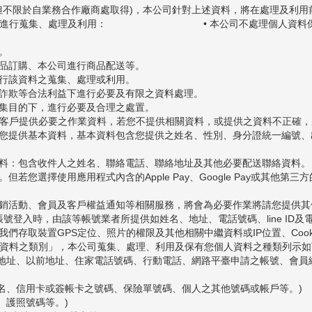
括但不限於自業務合作廠商處取得)，本公司針對上述資料，將在處理及利
定進行蒐集、處理及利用：
• 本公司不處理個人資
。
商品訂購、本公司進行商品配送等。
進行該資料之蒐集、處理或利用。
止詐欺等合法利益下進行必要及有限之資料處理。
蒐集目的下，進行必要及合理之處置。
請客戶提供必要之作業資料，若您不提供相關資料，或提供之資料不正確
會請您提供基本資料，基本資料包含您提供之姓名、性別、身分證統一編號
送資料：包含收件人之姓名、聯絡電話、聯絡地址及其他必要配送聯絡資料。
但若您選擇使用應用程式內含的Apple Pay、Google Pay或其
、行銷活動、會員及客戶權益通知等相關服務，將會為必要作業將請您提供
E帳號登入時，由該等帳號業者所提供如姓名、地址、電話號碼、line ID
我們存取裝置GPS定位、照片的權限及其他相關中繼資料或IP位置、Coo
人資料之類別」，本公司蒐集、處理、利用及保有您個人資料之種類列示如
、工作地址、以前地址、住家電話號碼、行動電話、網路平臺申請之帳號、會
與姓名、信用卡或簽帳卡之號碼、保險單號碼、個人之其他號碼或帳戶等。)
、護照號碼等。)