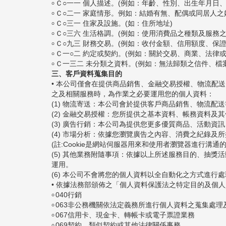
৹ Ｃ○一一 個人描述。(例如：年齡、性別、出生年月日
৹ Ｃ○二一 家庭情形。例如：結婚有無、配偶或同居
৹ Ｃ○三一 住家及設施。(如：住所地址)
৹ Ｃ○三六 生活格調。(例如：使用消費品之種類及服務
৹ Ｃ○九三 財務交易。(例如：收付金額、信用額度、
৹ Ｃ一○二 約定或契約。(例如：關於交易、商業、法律
৹ Ｃ一三二 未分類之資料。(例如：無法歸類之信件、檔
三、客戶資料蒐集目的
• 本公司僅會在提供商品銷售、金融交易授權、物流配
之及相關服務時，為作業之必要運用您的個人資料：
(1) 物流寄送：本公司會於提供客戶商品銷售、物流
(2) 金融交易授權：您所提供之基本資料、帳務資料及
(3) 廣告行銷：本公司為提供您更多優質商品、活動資
(4) 市場分析：依據您瀏覽廣告之內容、消費之紀錄及
(註:Cookie是網站伺服器用來和使用者瀏覽器進行
(5) 其他業務附隨事項：依據以上所述服務目的、抽
運用。
(6) 本公司不會將您的個人資料以全自動化之方式進行
• 依據法務部頒佈之「個人資料保護法之特定目的及個
৹ 040行銷
৹ 063非公務機關依法定義務所進行個人資料之蒐集處理
৹ 067信用卡、現金卡、轉帳卡或電子票證業務
৹ 069契約、類似契約或其他法律關係事務