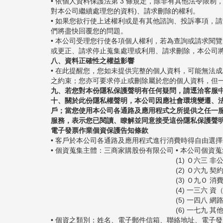
• 依個人資料保護法第 3 條規定，除非有其他法令
對本公司繼續處理您的資料)、請求刪除的權利。
• 如果您欲行使上述權利或是有其他諮詢、投訴事項，請透過本公司客服
們將盡快回覆您的問題。
• 本公司受理您行使各項個人權利，若為查詢或請求閱
或更正、請求停止蒐集處理或利用、請求刪除，本公司將
八、資料正確性之權益影響
• 在此提醒您，您如未提供完整的個人資料，可能無法
之約束；您亦可要求停止或刪除屬於您的個人資料，但
九、若您對本份隱私保護聲明有任何疑問，請逕洽客服
十、關於此份隱私權聲明，本公司因應社會環境變遷、
戶；當您使用本公司各通路及應用程式之所提供之任一
服務，表示您已閱讀、瞭解並同意接受這份隱私保護聲
電子發票作業個資保護告知條款
• 客戶於本公司各通路及應用程式進行消費時得自由選
• 個資蒐集主體：三商家購股份有限公司
• 本公司個資
(1) Ｏ六三
(2) Ｏ六九
(3) Ｏ九Ｏ 
(4) 一三六 
(5) 一四八 
(6) 一七九
• 個資之類別：姓名、電子郵件信箱、聯絡地址、電子