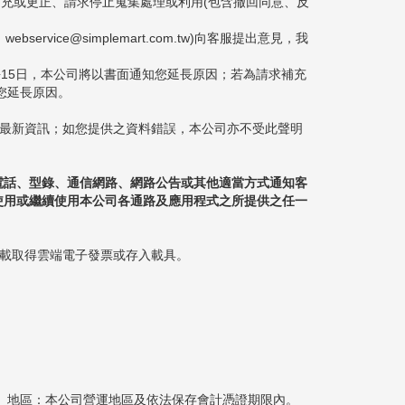
補充或更正、請求停止蒐集處理或利用(包含撤回同意、反
rvice@simplemart.com.tw)向客服提出意見，我
長15日，本公司將以書面通知您延長原因；若為請求補充
您延長原因。
或最新資訊；如您提供之資料錯誤，本公司亦不受此聲明
電話、型錄、通信網路、網路公告或其他適當方式通知客
使用或繼續使用本公司各通路及應用程式之所提供之任一
下載取得雲端電子發票或存入載具。
間、地區：本公司營運地區及依法保存會計憑證期限內。