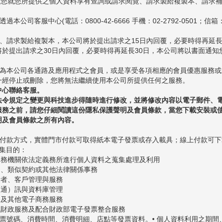
限制，您就您所提供之個人資料享有查詢或請求閱覽、請求製給複製本、請求
中心(電話：0800-42-6666 手機：02-2792-0501；信箱：webse
覽、請求製給複製本，本公司將於提出請求之15日內回覆，必要時得再延
於提出請求之30日內回覆，必要時得再延長30日，本公司將以書面通知
成為本公司各通路及應用程式之會員，或是享受各項相應的會員優惠服務
一經停止或刪除，您將無法繼續使用本公司所提供任何之服務。
中心聯絡客服。
法令規定之變更與科技進步得隨時進行修改，並將修改內容以電子郵件、
服務之前，請您仔細閱讀這份隱私保護聲明及會員條款，當您下載安裝或
明及會員條款之所有內容。
擇付款方式，實體門市付款可取得紙本電子發票或存入載具；線上付款可
蒐集目的：
 非公務機關依法定義務所進行個人資料之蒐集處理及利用
 契約、類似契約或其他法律關係事務
消費者、客戶管理與服務
資（通）訊與資料庫管理
網路及其他電子商務服務
 其他財政服務及配合財政部電子發票整合服務
發票號碼、消費時間、消費明細、店點等發票資料。
• 個人資料利用之期