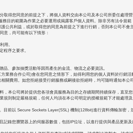
充分取得您同意的前提之下，將個人資料交由本公司及本公司所委任處理營
述服務目的範圍為作業之必要運用或揭露客戶個人資料。除非另有法令規範
保護公共利益，或於取得您的同意為前提之下進行行銷，否則本公司不會
人同意，尚可能有以下情形：
之利用。
法定程序之要求。
兌換贈品、參加抽獎活動等因而產生的金流、物流之必要資訊。
第三方業務合作公司)會在您同意之情形下，始得利用您的個人資料於行銷
取相關費用。如您拒絕接受行銷服務或嗣後欲拒絕時，均可隨時通知本公
人資料，本公司將於提供您各項會員服務為目的之存續期間持續保存，直至
作業規則制定嚴格規範，任何人均須在本公司明定的授權規範下才能處理
 Secure Sockets Layer(SSL) 機制(128bit)進行資
收並且記錄您瀏覽器上的伺服器數值，包括IP位址，以進行提供與產品更新