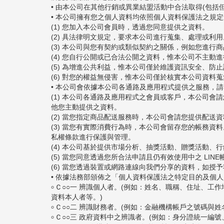
• 由本公司在其他行銷或異業結盟活動中合法取得(包
• 本公司擁有您之個人資料均依照個人資料保護法之規
(1) 您加入本公司會員時，透過您同意提供之資料。
(2) 具法律明文規定，要求本公司進行蒐集、處理或利用
(3) 本公司與您有契約或類似契約之關係，例如您進行
(4) 您自行公開或已合法公開之資料，惟本公司不主動
(5) 為增進公共利益，惟本公司僅於維護資訊安全、防
(6) 對您的權益無侵害，惟本公司僅於核實本公司資料
• 本公司會依據本公司各通路及應用程式提供之服務，
(1) 本公司各通路及應用程式之會員或客戶，本公司
他您主動提供之資料。
(2) 當您指定商品配送服務時，本公司會請您提供配
(3) 當您有實際消費行為時，本公司會留存您的帳務資料。
私權條款進行保護與管理。
(4) 本公司基於提供市場分析、抽獎活動、贈獎活動
(5) 當您同意透過您所合法申請且仍有效使用中之 LIN
(6) 當您透過裝置或網路連線向我們分享的資料，如授予
• 依據法務部頒佈之「個人資料保護法之特定目的及個
৹ Ｃ○○一 辨識個人者。(例如：姓名、職稱、住址
資料本人者等。)
৹ Ｃ○○二 辨識財務者。(例如：金融機構帳戶之號碼
৹ Ｃ○○三 政府資料中之辨識者。(例如：身分證統一編號